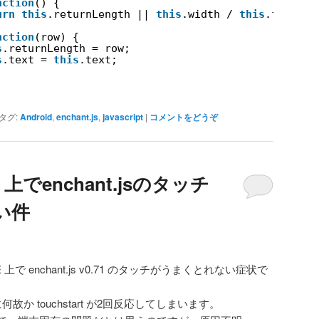
nction
() {
urn
this
.returnLength || 
this
.width / 
this
.fontSiz
nction
(row) {
s
.returnLength = row;
s
.text = 
this
.text;
タグ:
Android
,
enchant.js
,
javascript
|
コメントをどうぞ
02E 上でenchant.jsのタッチ
い件
2E 上で enchant.js v0.71 のタッチがうまくとれない症状で
か touchstart が2回反応してしまいます。