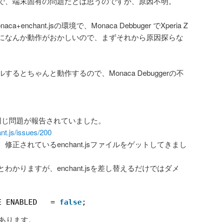
で、端末固有の問題だとは思うのですが、原因不明。
nchant.jsの環境で、Monaca Debbuger でXperia Z
になんか動作がおかしいので、まずそれから原因探らな
るとちゃんと動作するので、Monaca Debuggerの不
でまさに同じ問題が報告されていました。
nt.js/issues/200
正されているenchant.jsファイルをゲットしてきまし
かりますが、enchant.jsを差し替えるだけではダメ
E_ENABLED   = 
false
;
があります。