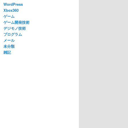
WordPress
Xbox360
ゲーム
ゲーム開発技術
       
// テクスチャ
デジモノ技術
ize,   
// 入力xy
       
// 入力wh
プログラム
i / 
this
.row) | 0) * fontDstHeight,    
// 出力xy
メール
       
// 出力wh
未分類
雑記