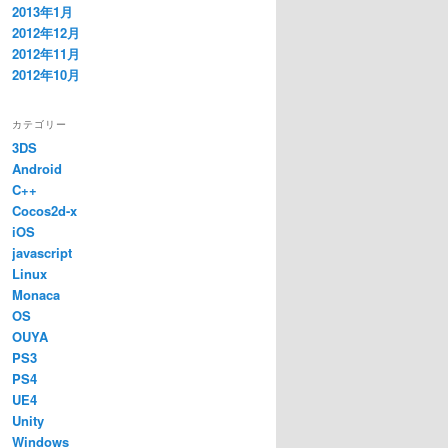
2013年1月
2012年12月
2012年11月
2012年10月
カテゴリー
3DS
h, enchant.Game.instance.width);
Android
h, enchant.Game.instance.width);
C++
Cocos2d-x
h / 
this
.row) || 1);
ate new image
iOS
eight > 
this
.image.height || 
this
._imageAge > 300)
javascript
ght);
Linux
this
.image.height) {
Monaca
OS
OUYA
PS3
t);
PS4
UE4
Unity
Windows