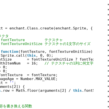
xt = enchant.Class.create(enchant.Sprite, {
ラクタ
  fontTexture         テクスチャ
  fontTextureUnitSize テクスチャの1文字のサイズ
 
function
(fontTexture, fontTextureUnitSize) {
.Sprite.call(
this
, 0, 0);
ntSize       = fontTextureUnitSize ? fontTextureUn
dthItemNum   = 16;   
// テクスチャの1列に何文字格納され
= 0;
= 0;
fontTexture  = fontTexture;
mageAge = Number.MAX_VALUE;
xt = 
''
;
uments[2]) {
s
.row = Math.floor(arguments[2] / 
this
.fontSize);
内容を書き換える関数