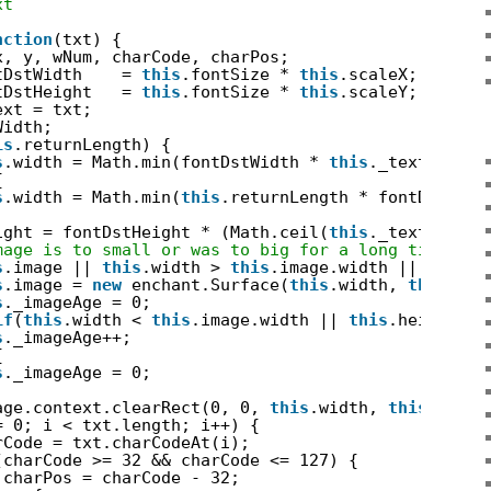
xt
nction
(txt) {
x, y, wNum, charCode, charPos;
tDstWidth    = 
this
.fontSize * 
this
.scaleX;
tDstHeight   = 
this
.fontSize * 
this
.scaleY;
ext = txt;
Width;
is
.returnLength) {
s
.width = Math.min(fontDstWidth * 
this
._text.lengt
{
s
.width = Math.min(
this
.returnLength * fontDstWidt
ight = fontDstHeight * (Math.ceil(
this
._text.lengt
mage is to small or was to big for a long time cre
s
.image || 
this
.width > 
this
.image.width || 
this
.h
s
.image = 
new
enchant.Surface(
this
.width, 
this
.hei
s
._imageAge = 0;
if
(
this
.width < 
this
.image.width || 
this
.height < 
s
._imageAge++;
{
s
._imageAge = 0;
age.context.clearRect(0, 0, 
this
.width, 
this
.heigh
= 0; i < txt.length; i++) {
rCode = txt.charCodeAt(i);
(charCode >= 32 && charCode <= 127) {
charPos = charCode - 32;