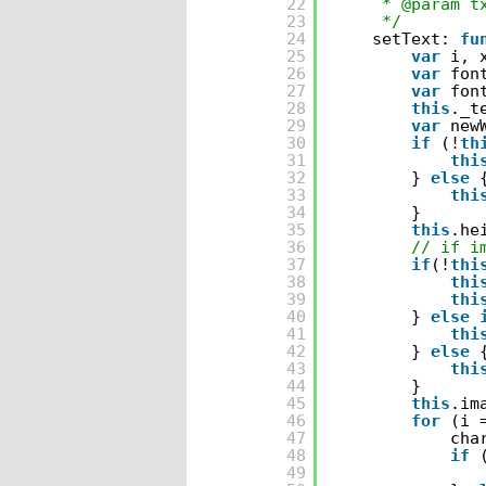
22
* @param t
23
*/
24
setText: 
fu
25
var
i, 
26
var
fon
27
var
fon
28
this
._t
29
var
new
30
if
(!
th
31
thi
32
} 
else
33
thi
34
}
35
this
.he
36
// if i
37
if
(!
thi
38
thi
39
thi
40
} 
else
41
thi
42
} 
else
43
thi
44
}
45
this
.im
46
for
(i 
47
cha
48
if
49