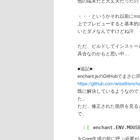
他の端末だと大丈夫だったの
・・・というかそれ以前にmonaca+e
上でプレビューすると基本的
いとダメなんですけどね汗
ただ、ビルドしてインストールす
具合なのかもと思い中…
■追記■
enchant.jsのGitHub
https://github.com/wise9/encha
既に解決しているようなので、修
た。
ただ、修正された箇所を見るとわ
で、
1
enchant.ENV.MOUS
をCore生成の前に呼ぶ必要