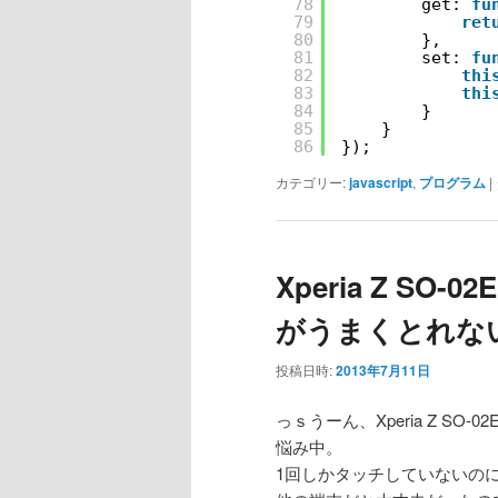
78
get: 
fu
79
ret
80
},
81
set: 
fu
82
thi
83
thi
84
}
85
}
86
});
カテゴリー:
javascript
,
プログラム
|
Xperia Z SO-
がうまくとれな
投稿日時:
2013年7月11日
っｓうーん、Xperia Z SO-0
悩み中。
1回しかタッチしていないのに何故