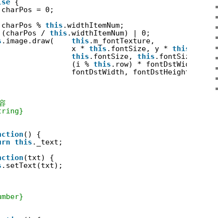
lse
{
charPos = 0;
 charPos % 
this
.widthItemNum;
 (charPos / 
this
.widthItemNum) | 0;
s
.image.draw(    
this
.m_fontTexture,              
x * 
this
.fontSize, y * 
this
.fontS
this
.fontSize, 
this
.fontSize,    
(i % 
this
.row) * fontDstWidth, ((
fontDstWidth, fontDstHeight );   
容
tring}
nction
() {
urn
this
._text;
nction
(txt) {
s
.setText(txt);
umber}