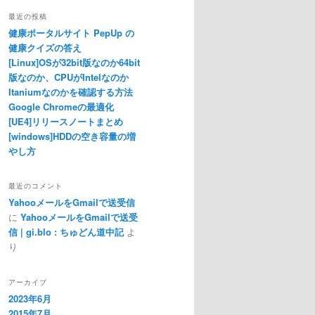
最近の投稿
健康ポータルサイト PepUp の
健康クイズの答え
[Linux]OSが32bit版なのか64bit
版なのか、CPUがIntelなのか
Itaniumなのかを確認する方法
Google Chromeの最適化
[UE4]リリースノートまとめ
[windows]HDDの空き容量の増
やし方
最近のコメント
YahooメールをGmailで送受信
に
YahooメールをGmailで送受
信 | gi.blo : ちゅどん道中記
よ
り
アーカイブ
2023年6月
2015年7月