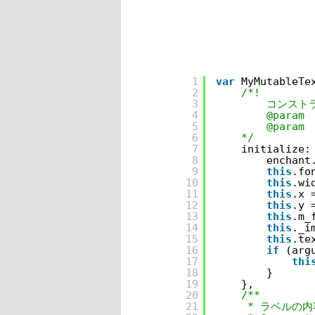
1
var
MyMutableTe
2
/*!
3
コンスト
4
@param
5
@param
6
*/
7
initialize:
8
enchant
9
this
.fo
10
this
.wi
11
this
.x 
12
this
.y 
13
this
.m_
14
this
._i
15
this
.te
16
if
(arg
17
thi
18
}
19
},
20
/**
21
* ラベルの