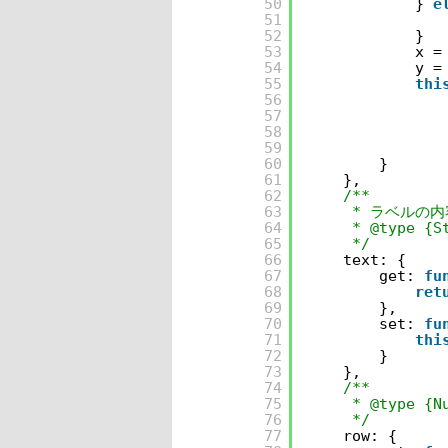
50
} 
e
51
52
}
53
x =
54
y =
55
thi
56
57
58
59
60
}
61
},
62
/**
63
* ラベルの内
64
* @type {S
65
*/
66
text: {
67
get: 
fu
68
ret
69
},
70
set: 
fu
71
thi
72
}
73
},
74
/**
75
* @type {N
76
*/
77
row: {