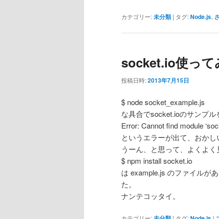
カテゴリー:
未分類
|
タグ:
Node.js
,
さ
socket.io使っ
投稿日時:
2013年7月15日
$ node socket_example.js
な具合でsocket.ioのサン
Error: Cannot find module ‘sock
というエラーが出て、おかし
うーん、と思って、よくよく
$ npm install socket.io
は example.js のフ
た。
ナンテコッタイ。
カテゴリー:
未分類
|
タグ:
Node.js
|