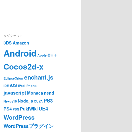
タグクラウド
3DS
Amazon
Android
c++
Apple
Cocos2d-x
enchant.js
EclipseOrion
iOS
IDE
iPad
iPhone
javascript
Monaca
nend
PS3
Node.js
Nexus10
OUYA
UE4
PS4
PukiWiki
PSN
WordPress
WordPressプラグイン