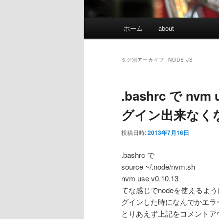
メインメニュー
ホーム
about
メインコンテンツへ移動
サブコンテンツへ移動
タグ別アーカイブ:
NODE.JS
.bashrc で nv
グイン出来なく
投稿日時:
2013年7月16日
.bashrc で
source ~/.node/nvm.sh
nvm use v0.10.13
てな感じでnodeを使えるよ
グインした時になんでかエラ
とりあえず上記をコメントア