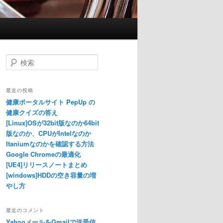
検索
最近の投稿
健康ポータルサイト PepUp の
健康クイズの答え
[Linux]OSが32bit版なのか64bit
版なのか、CPUがIntelなのか
Itaniumなのかを確認する方法
Google Chromeの最適化
[UE4]リリースノートまとめ
[windows]HDDの空き容量の増
やし方
最近のコメント
YahooメールをGmailで送受信