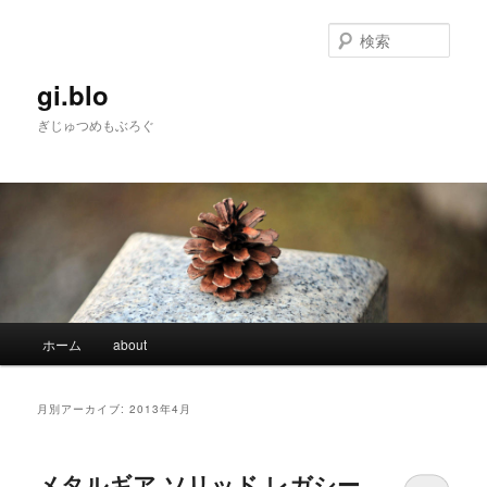
検
索
gi.blo
ぎじゅつめもぶろぐ
メインメニュー
ホーム
about
メインコンテンツへ移動
サブコンテンツへ移動
月別アーカイブ:
2013年4月
メタルギア ソリッド レガシー