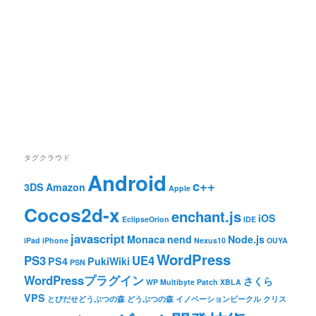
タグクラウド
Android
c++
3DS
Amazon
Apple
Cocos2d-x
enchant.js
iOS
EclipseOrion
IDE
javascript
Monaca
nend
Node.js
iPad
iPhone
Nexus10
OUYA
WordPress
PS3
UE4
PS4
PukiWiki
PSN
WordPressプラグイン
さくら
WP Multibyte Patch
XBLA
VPS
とびだせどうぶつの森
どうぶつの森
イノベーションビークル
クリス