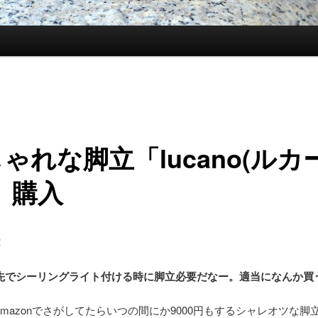
ゃれな脚立「lucano(ルカ
」購入
！
先でシーリングライト付ける時に脚立必要だなー。適当になんか買
mazonでさがしてたらいつの間にか9000円もするシャレオツな脚