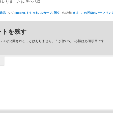
まいりましたね テヘペロ
雑記
タグ:
lucano
,
おしゃれ
,
ルカーノ
,
脚立
作成者:
えす
この投稿のパーマリン
ントを残す
レスが公開されることはありません。
*
が付いている欄は必須項目です