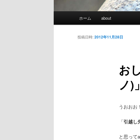
メインメニュー
ホーム
about
メインコンテンツへ移動
サブコンテンツへ移動
投稿日時:
2012年11月28日
おし
ノ)
うおおお
「
引越し
と思ってa