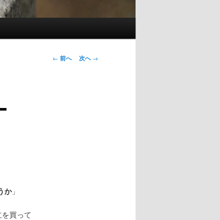
投稿ナビゲー
←
前へ
次へ
→
ション
ー
うか
」
立を買って